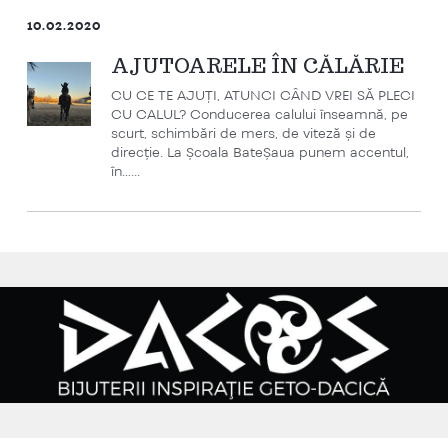
10.02.2020
AJUTOARELE ÎN CĂLĂRIE
CU CE TE AJUȚI, ATUNCI CÂND VREI SĂ PLECI
CU CALUL? Conducerea calului înseamnă, pe
scurt, schimbări de mers, de viteză și de
direcție. La Școala BateȘaua punem accentul,
în…...