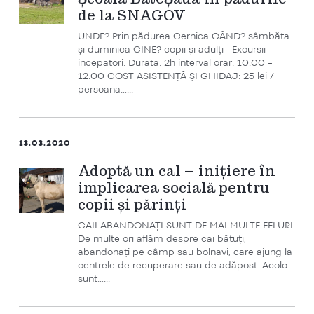
de la SNAGOV
UNDE? Prin pădurea Cernica CÂND? sâmbăta
și duminica CINE? copii și adulți Excursii
incepatori: Durata: 2h interval orar: 10.00 -
12.00 COST ASISTENȚĂ ȘI GHIDAJ: 25 lei /
persoana…...
13.03.2020
Adoptă un cal – inițiere în
implicarea socială pentru
copii și părinți
CAII ABANDONAȚI SUNT DE MAI MULTE FELURI
De multe ori aflăm despre cai bătuți,
abandonați pe câmp sau bolnavi, care ajung la
centrele de recuperare sau de adăpost. Acolo
sunt…...