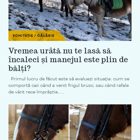
ECHITAȚIE / CĂLĂRIE
Vremea urâtă nu te lasă să
încaleci și manejul este plin de
bălți?
Primul lucru de făcut este să evaluezi situația: cum se
comportă caii când a venit frigul brusc, sau când rafale
de vânt rece împrăștie…...