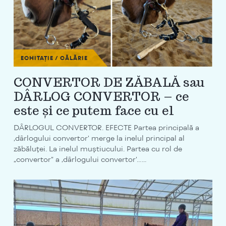
ECHITAȚIE / CĂLĂRIE
CONVERTOR DE ZĂBALĂ sau
DÂRLOG CONVERTOR – ce
este și ce putem face cu el
DÂRLOGUL CONVERTOR. EFECTE Partea principală a
‚dârlogului convertor’ merge la inelul principal al
zăbăluței. La inelul muștiucului. Partea cu rol de
„convertor” a ‚dârlogului convertor’…...