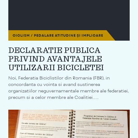
CICLISM / PEDALARE
ATITUDINE ȘI IMPLICARE
DECLARATIE PUBLICA
PRIVIND AVANTAJELE
UTILIZARII BICICLETEI
Noi, Federatia Biciclistilor din Romania (FBR), in
concordanta cu vointa si avand sustinerea
organizatiilor neguvernamentale membre ale federatiei,
precum si a celor membre ale Coalitiei…...