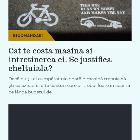
RECOMANDĂRI
Cat te costa masina si
intretinerea ei. Se justifica
cheltuiala?
Dacă nu ți-ai cumpărat niciodată o maşină trebuie să
şti că există şi alte costuri care ar trebui luate în seamă
pe lângă bugetul de…...