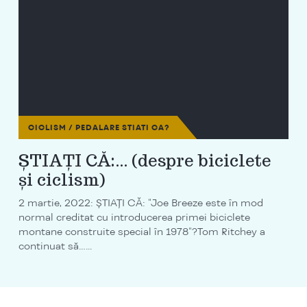
CICLISM / PEDALARE
STIATI CA?
ȘTIAȚI CĂ:… (despre biciclete
și ciclism)
2 martie, 2022: ȘTIAȚI CĂ: "Joe Breeze este în mod
normal creditat cu introducerea primei biciclete
montane construite special în 1978"?Tom Ritchey a
continuat să…...