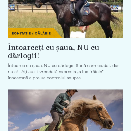
ECHITAȚIE / CĂLĂRIE
Întoarceți cu șaua, NU cu
dârlogii!
Întoarce cu șaua, NU cu dârlogii! Sună cam ciudat, dar
nu e! Ați auzit vreodată expresia „a lua frâiele”
înseamnă a prelua controlul asupra…...