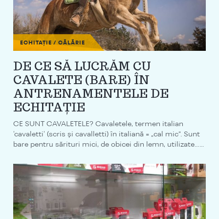
ECHITAȚIE / CĂLĂRIE
DE CE SĂ LUCRĂM CU
CAVALETE (BARE) ÎN
ANTRENAMENTELE DE
ECHITAȚIE
CE SUNT CAVALETELE? Cavaletele, termen italian
'cavaletti' (scris și cavalletti) în italiană = „cal mic”. Sunt
bare pentru sărituri mici, de obicei din lemn, utilizate…...