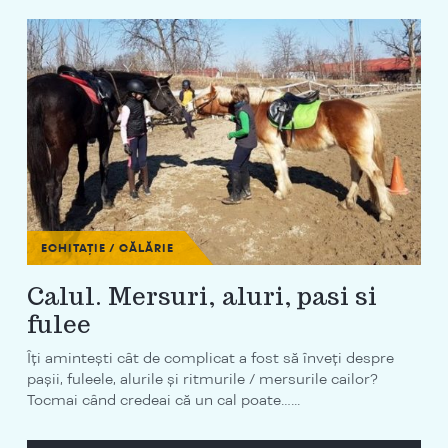
ECHITAȚIE / CĂLĂRIE
Calul. Mersuri, aluri, pasi si
fulee
Îți amintești cât de complicat a fost să înveți despre
pașii, fuleele, alurile și ritmurile / mersurile cailor?
Tocmai când credeai că un cal poate…...