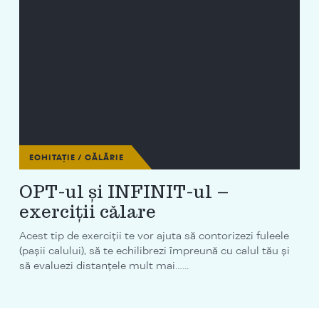
ECHITAȚIE / CĂLĂRIE
OPT-ul și INFINIT-ul –
exerciții călare
Acest tip de exerciții te vor ajuta să contorizezi fuleele
(pașii calului), să te echilibrezi împreună cu calul tău și
să evaluezi distanțele mult mai…...