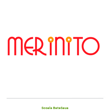
Scoala BateSaua