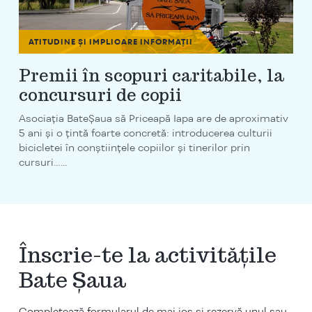
ATITUDINE ȘI IMPLICARE
INFORMAȚII
Premii în scopuri caritabile, la
concursuri de copii
Asociația BateȘaua să Priceapă Iapa are de aproximativ
5 ani și o țintă foarte concretă: introducerea culturii
bicicletei în conștiințele copiilor și tinerilor prin
cursuri…...
Înscrie-te la activitățile
Bate Șaua
Completează formularul de mai jos si rezervă unul sau