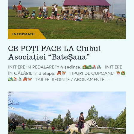
INFORMAȚII
CE POȚI FACE LA Clubul
Asociației “BateȘaua”
INIȚIERE ÎN PEDALARE în 4 ședințe:
INIȚIERE
ÎN CĂLĂRIE în 3 etape:
TIPURI DE CUPOANE:
TARIFE ȘEDINȚE / ABONAMENTE:…...