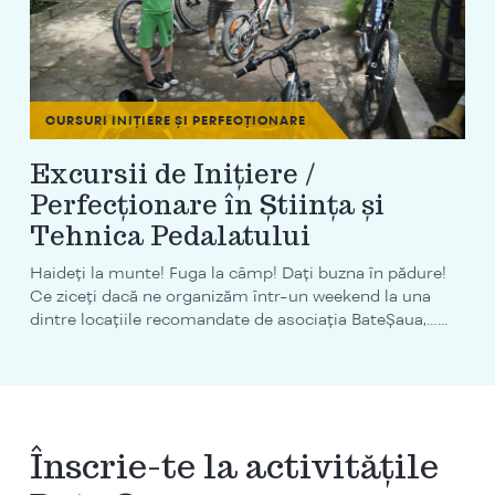
CURSURI INIȚIERE ȘI PERFECȚIONARE
Excursii de Iniţiere /
Perfecţionare în Ştiinţa şi
Tehnica Pedalatului
Haideţi la munte! Fuga la câmp! Daţi buzna în pădure!
Ce ziceţi dacă ne organizăm într-un weekend la una
dintre locaţiile recomandate de asociaţia BateŞaua,…...
Înscrie-te la activitățile