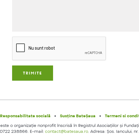
Responsabilitate socială
Susține BateȘaua
Termeni si condit
ste o organizaţie nonprofit înscrisă în Registrul Asociaţiilor şi Fundaţi
 0722 238866. E-mail:
contact@batesaua.ro
. Adresa: Şos. Iancului, nr