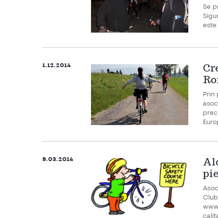
Se p
Sigu
este
1.12.2014
Cr
Ro
Prin
asoc
prec
Euro
9.03.2014
Al
pie
Asoc
Club
www.
calit