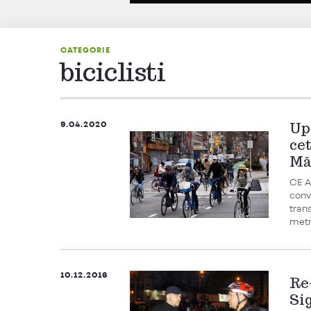
CATEGORIE
biciclisti
9.04.2020
Up
cet
Mă
CE A
conv
tran
metro
10.12.2016
Re
Si