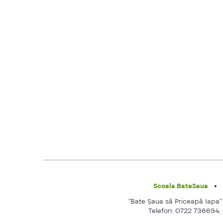
Scoala BateSaua
"Bate Şaua să Priceapă Iapa" e
Telefon: 0722 736694,