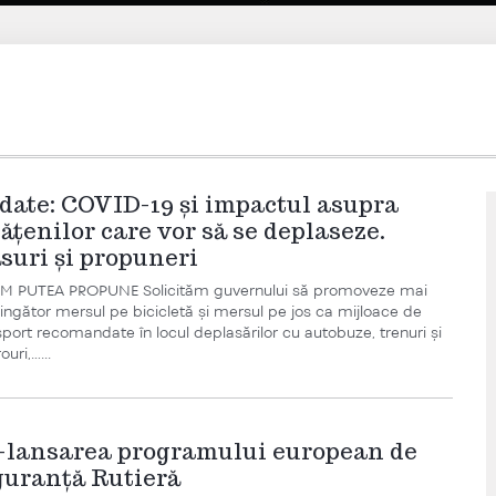
date: COVID-19 și impactul asupra
ățenilor care vor să se deplaseze.
suri și propuneri
M PUTEA PROPUNE Solicităm guvernului să promoveze mai
ingător mersul pe bicicletă și mersul pe jos ca mijloace de
sport recomandate în locul deplasărilor cu autobuze, trenuri și
uri,…...
-lansarea programului european de
guranță Rutieră