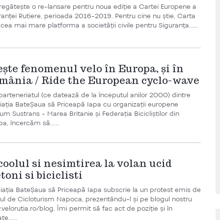
regătește o re-lansare pentru noua ediție a Cartei Europene a
ranței Rutiere, perioada 2016-2019. Pentru cine nu știe, Carta
 cea mai mare platforma a societății civile pentru Siguranța…...
ește fenomenul velo în Europa, și în
mânia / Ride the European cyclo-wave
 parteneriatul (ce datează de la începutul anilor 2000) dintre
iația BateȘaua să Priceapă Iapa cu organizații europene
um Sustrans - Marea Britanie și Federația Bicicliștilor din
pa, încercăm să…...
coolul si nesimtirea la volan ucid
toni si biciclisti
iația BateȘaua să Priceapă Iapa subscrie la un protest emis de
ul de Cicloturism Napoca, prezentându-l și pe blogul nostru
velorutia.ro/blog. Îmi permit să fac act de poziție și în
ate…...