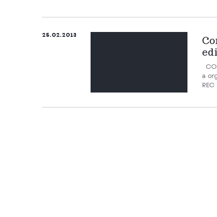
25.02.2013
Co
ed
COM
a org
REC 