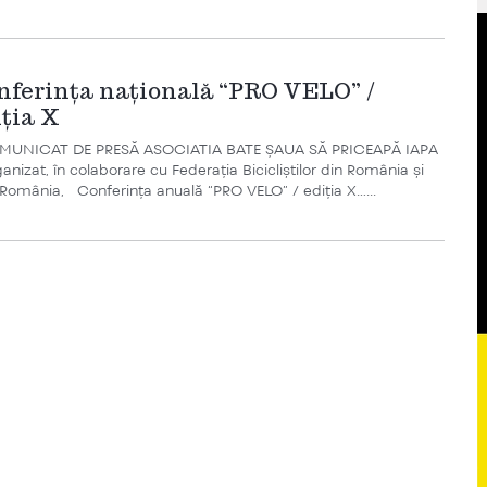
nferinţa naţională “PRO VELO” /
iţia X
UNICAT DE PRESĂ ASOCIATIA BATE ŞAUA SĂ PRICEAPĂ IAPA
anizat, în colaborare cu Federaţia Bicicliştilor din România şi
România, Conferinţa anuală “PRO VELO” / ediţia X…...