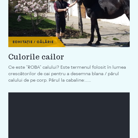
ECHITAȚIE / CĂLĂRIE
Culorile cailor
Ce este "ROBA" calului? Este termenul folosit în lumea
crescătorilor de cai pentru a desemna blana / părul
calului de pe corp. Părul la cabaline:…...