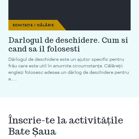
ECHITAȚIE / CĂLĂRIE
Darlogul de deschidere. Cum si
cand sa il folosesti
Dârlogul de deschidere este un ajutor specific pentru
frâu care este util în anumite circumstanțe. Călăreții
englezi folosesc adesea un dârlog de deschidere pentru
a…...
Înscrie-te la activitățile
Bate Șaua