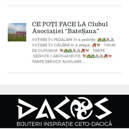
CE POȚI FACE LA Clubul
Asociației “BateȘaua”
INIȚIERE ÎN PEDALARE în 4 ședințe:
INIȚIERE ÎN CĂLĂRIE în 3 etape:
TIPURI
DE CUPOANE:
TARIFE
ȘEDINȚE / ABONAMENTE:
TARIFE SERVICII AUXILIARE…...