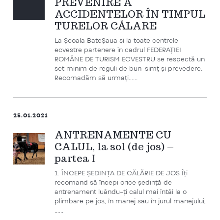
PREVENIRE A
ACCIDENTELOR ÎN TIMPUL
TURELOR CĂLARE
La Școala BateȘaua și la toate centrele
ecvestre partenere în cadrul FEDERAȚIEI
ROMÂNE DE TURISM ECVESTRU se respectă un
set minim de reguli de bun-simț și prevedere.
Recomadăm să urmați…...
25.01.2021
ANTRENAMENTE CU
CALUL, la sol (de jos) –
partea I
1. ÎNCEPE ȘEDINȚA DE CĂLĂRIE DE JOS Îți
recomand să începi orice ședință de
antrenament luându-ți calul mai întâi la o
plimbare pe jos, în manej sau în jurul manejului,
…...